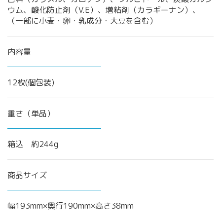
ウム、酸化防止剤（V.E）、増粘剤（カラギーナン）、
（一部に小麦・卵・乳成分・大豆を含む）
内容量
12枚(個包装)
重さ（単品）
箱込 約244g
商品サイズ
幅193mm×奥行190mm×高さ38mm