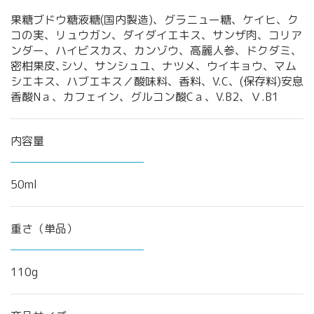
果糖ブドウ糖液糖(国内製造)、グラニュー糖、ケイヒ、ク
コの実、リュウガン、ダイダイエキス、サンザ肉、コリア
ンダー、ハイビスカス、カンゾウ、高麗人参、ドクダミ、
密柑果皮､シソ、サンシュユ、ナツメ、ウイキョウ、マム
シエキス、ハブエキス／酸味料、香料、V.C、(保存料)安息
香酸Nａ、カフェイン、グルコン酸Cａ、V.B2、Ｖ.B1
内容量
50ml
重さ（単品）
110g