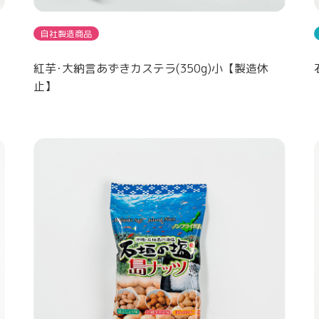
自社製造商品
紅芋･大納言あずきカステラ(350g)小【製造休
止】