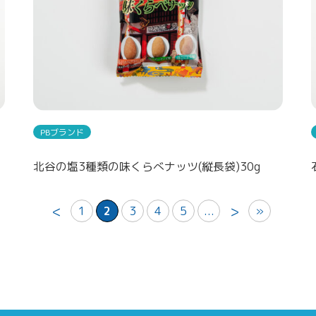
PBブランド
北谷の塩3種類の味くらべナッツ(縦長袋)30g
<
>
1
2
3
4
5
...
»